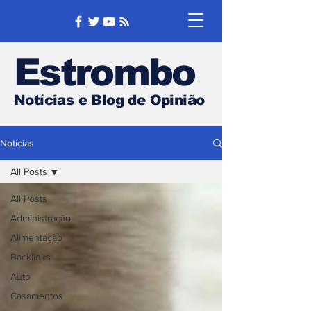
Estrombo
Notícias e Blog de Opinião
Notícias
All Posts
All Posts
Administração
Alimentação
Backlinks
Auto
Casamentos