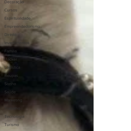
Decoração
Cursos
Espiritualidade
Empreendedorismo
Direito
Investimentos
Família
Hacker
Logística
Roupas
Sonho
Saúde
Marketing
Trabalho
Tecnologia
Turismo