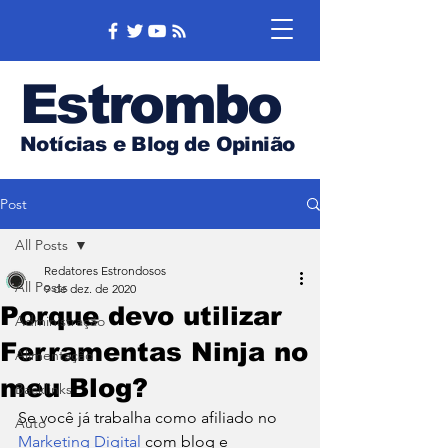
Estrombo
Notícias e Blog de Opinião
Post
All Posts
Redatores Estrondosos
All Posts
9 de dez. de 2020
Porque devo utilizar
Administração
Ferramentas Ninja no
Alimentação
meu Blog?
Backlinks
Se você já trabalha como afiliado no 
Auto
Marketing Digital
 com blog e 