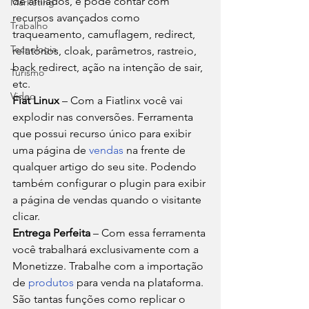
de afiliados, e pode contar com 
Marketing
recursos avançados como 
Trabalho
traqueamento, camuflagem, redirect, 
Tecnologia
relatórios, cloak, parâmetros, rastreio, 
back redirect, ação na intenção de sair, 
Turismo
etc. 
Video
Fiat Linux
 – Com a Fiatlinx você vai 
explodir nas conversões. Ferramenta 
que possui recurso único para exibir 
uma página de 
vendas
 na frente de 
qualquer artigo do seu site. Podendo 
também configurar o plugin para exibir 
a página de vendas quando o visitante 
clicar. 
Entrega Perfeita
 – Com essa ferramenta 
você trabalhará exclusivamente com a 
Monetizze. Trabalhe com a importação 
de 
produtos
 para venda na plataforma. 
São tantas funções como replicar o 