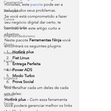
Casamentos
minisites, este 
pacote
 pode ser a 
solução dos seus problemas. 
Decoração
Se você está comprometido a fazer 
Cursos
seu negócio digital dar certo, te 
Espiritualidade
convido a ler este artigo curto e 
objetivo. 
Empreendedorismo
Neste pacote 
Ferramentas Ninja
 você 
Direito
encontrará os seguintes plugins: 
Hotlink plus
Investimentos
Fiat Linux
Família
Entrega Perfeita
Hacker
Power ADS
Modo Turbo
Logística
Prova Social
Roupas
Vou detalhar cada um deles de cada 
um deles: 
Sonho
Hotlink plus
 – Com essa ferramenta 
Saúde
você poderá gerenciar melhor os links 