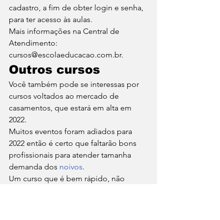
cadastro, a fim de obter login e senha, 
para ter acesso às aulas. 
Mais informações na Central de 
Atendimento: 
cursos@escolaeducacao.com.br. 
Outros cursos 
Você também pode se interessas por 
cursos voltados ao mercado de 
casamentos, que estará em alta em 
2022. 
Muitos eventos foram adiados para 
2022 então é certo que faltarão bons 
profissionais para atender tamanha 
demanda dos 
noivos
. 
Um curso que é bem rápido, não 
precisa comprar matéria prima, envolve 
apenas a parte de 
ouvir
 os noivos e 
contar a história deles no dia do 