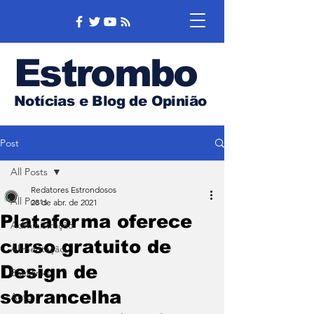
Estrombo
Notícias e Blog de Opinião
Post
All Posts
Redatores Estrondosos
All Posts
28 de abr. de 2021
Plataforma oferece
Administração
curso gratuito de
Alimentação
Design de
Backlinks
sobrancelha
Auto