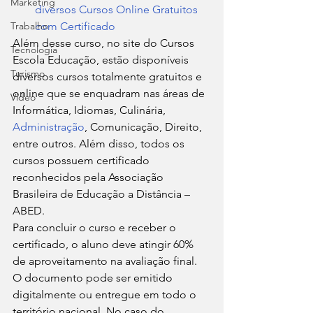
Marketing
diversos Cursos Online Gratuitos 
Trabalho
com Certificado
Além desse curso, no site do Cursos 
Tecnologia
Escola Educação, estão disponíveis 
Turismo
diversos cursos totalmente gratuitos e 
online que se enquadram nas áreas de 
Video
Informática, Idiomas, Culinária, 
Administração
, Comunicação, Direito, 
entre outros. Além disso, todos os 
cursos possuem certificado 
reconhecidos pela Associação 
Brasileira de Educação a Distância – 
ABED. 
Para concluir o curso e receber o 
certificado, o aluno deve atingir 60% 
de aproveitamento na avaliação final. 
O documento pode ser emitido 
digitalmente ou entregue em todo o 
território nacional. No caso do 