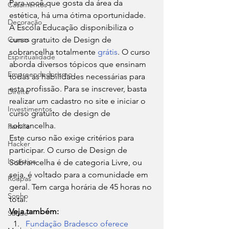
Para você que gosta da área da 
Casamentos
estética, há uma ótima oportunidade. 
Decoração
A Escola Educação disponibiliza o 
Cursos
curso gratuito de Design de 
sobrancelha totalmente 
grátis
. O curso 
Espiritualidade
aborda diversos tópicos que ensinam 
Empreendedorismo
todas as habilidades necessárias para 
esta profissão. Para se inscrever, basta 
Direito
realizar um cadastro no site e iniciar o 
Investimentos
curso gratuito de design de 
sobrancelha. 
Família
Este curso não exige critérios para 
Hacker
participar. O curso de Design de 
Logística
Sobrancelha é de categoria Livre, ou 
seja, é voltado para a comunidade em 
Roupas
geral. Tem carga horária de 45 horas no 
Sonho
total. 
Veja também:
Saúde
Fundação Bradesco oferece 