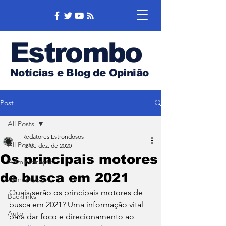
Estrombo
Notícias e Blog de Opinião
Post
All Posts
Redatores Estrondosos
All Posts
12 de dez. de 2020
Os principais motores
Administração
de busca em 2021
Alimentação
Quais serão os principais motores de 
Backlinks
busca em 2021? Uma informação vital 
Auto
para dar foco e direcionamento ao 