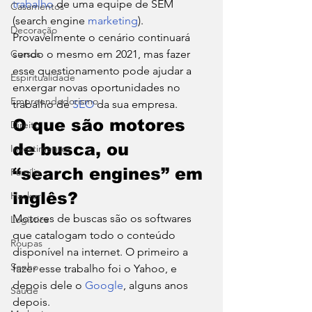
trabalho
 de uma equipe de SEM 
Casamentos
(search engine 
marketing
). 
Decoração
Provavelmente o cenário continuará 
Cursos
sendo o mesmo em 2021, mas fazer 
esse questionamento pode ajudar a 
Espiritualidade
enxergar novas oportunidades no 
Empreendedorismo
trabalho de 
SEO
 da sua empresa. 
O que são motores 
Direito
de busca, ou 
Investimentos
“search engines” em 
Família
inglês? 
Hacker
Motores de buscas são os softwares 
Logística
que catalogam todo o conteúdo 
Roupas
disponível na internet. O primeiro a 
Sonho
fazer esse trabalho foi o Yahoo, e 
depois dele o 
Google
, alguns anos 
Saúde
depois. 