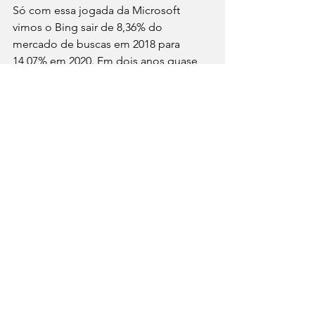
Só com essa jogada da Microsoft 
vimos o Bing sair de 8,36% do 
mercado de buscas em 2018 para 
14,07% em 2020. Em dois anos quase 
dobrou sua participação nas buscas 
online. 
Esse movimento acontece porque as 
pessoas precisam renovar seus laptops 
e computadores de mesa, e ao 
instalarem o novo windows 10 
recebem o novo navegador que 
sugere o buscador Bing, e 
convenhamos, a maioria dos usuários 
comuns nem percebem a diferença. 
Conclusão sobre as 
tendências das 
buscas em 2021 