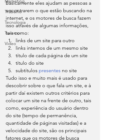
Marketing
Basicamente eles ajudam as pessoas a 
encontrarem o que estão buscando na 
Trabalho
internet, e os motores de busca fazem 
Tecnologia
isso através de algumas informações, 
Turismo
tais como: 
links de um site para outro
Video
links internos de um mesmo site
título de cada página de um site
título do site
subtítulos 
presentes
 no site 
Tudo isso e muito mais é usado para 
descobrir sobre o que fala um site, e à 
partir daí existem outros critérios para 
colocar um site na frente de outro, tais 
como, experiência do usuário dentro 
do site (tempo de permanência, 
quantidade de páginas visitadas) e a 
velocidade do site, são os principais 
fatores que os motores de busca 