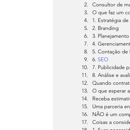
Consultor de ma
O que faz um co
1. Estratégia de
2. Branding
3. Planejament
4. Gerenciament
5. Contação de h
6. 
SEO
7. Publicidade p
8. Análise e aval
Quando contrata
O que esperar a
Receba estimati
Uma parceria en
NÃO é um compr
Coisas a conside