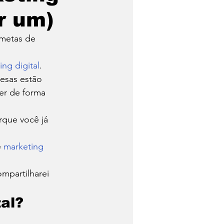
r um)
lho
Tecnologia
 metas de 
ng digital
. 
esas estão 
ver de forma 
rque você já 
 
marketing 
mpartilharei 
al? 