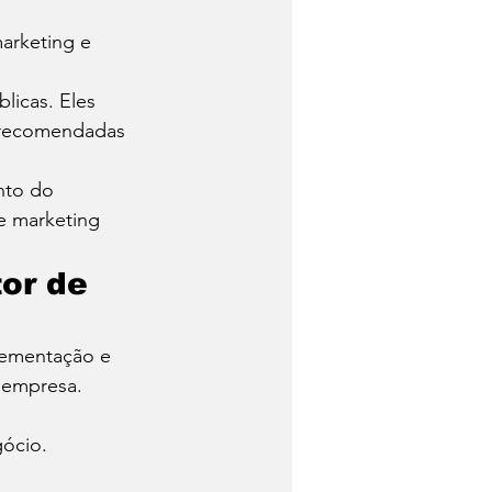
arketing e 
licas. Eles 
 recomendadas 
nto do 
e marketing 
or de 
lementação e 
 empresa. 
ócio.