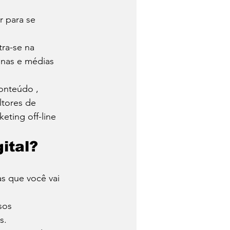
 para se 
ra-se na 
enas e médias 
onteúdo , 
ltores de 
ing off-line 
ital? 
s que você vai 
sos 
s. 