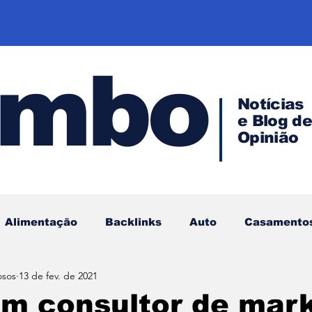
ombo
Notícias
e Blog d
Opinião
Alimentação
Backlinks
Auto
Casamento
osos
13 de fev. de 2021
Empreendedorismo
Direito
Investimentos
m consultor de mark