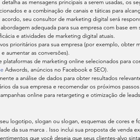
 detalha as mensagens principais a serem usadas, os s
cionados e a combinação de canais e táticas para alcanç
cordo, seu consultor de marketing digital será respons
 abordagem adequada para sua empresa com base em se
ficácia e atividades de marketing digital atuais.
tivos prioritários para sua empresa (por exemplo, obter m
 e aumentar as conversões).
 e plataformas de marketing online selecionados para co
le
 Adwords, anúncios no Facebook e SEO).
rmente a análise de dados para obter resultados relevant
itários da sua empresa e recomendar os próximos passos
campanhas online para retargeting e otimização de lead
seu logotipo, slogan ou slogan, esquemas de cores e fo
de da sua marca . Isso inclui sua proposta de venda exc
entimentos que você deseja que seus clientes-alvo sint