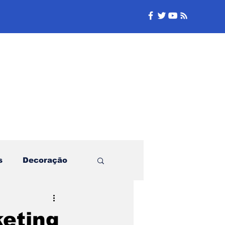
e
s
Decoração
Família
eting