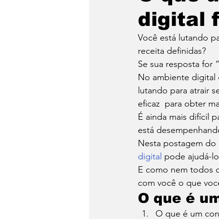
digital
Hacker
Logística
Você está lutando pa
receita definidas? 
Turismo
Video
Se sua resposta for 
No ambiente digital
lutando para atrair 
eficaz  para obter ma
É ainda mais difícil
está desempenhando 
Nesta postagem do 
digital
 pode ajudá-lo
E como nem todos os 
com você o que você
O que é um
O que é um cons