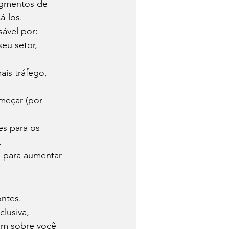
egmentos de 
á-los. 
ável por: 
u setor, 
ais tráfego, 
meçar (por 
es para os 
.
s para aumentar 
ntes. 
lusiva, 
am sobre você 