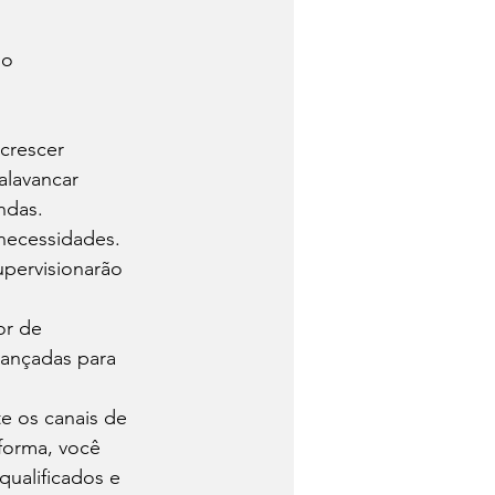
io
crescer 
alavancar 
ndas. 
necessidades. 
pervisionarão 
r de 
lançadas para 
e os canais de 
forma, você 
ualificados e 