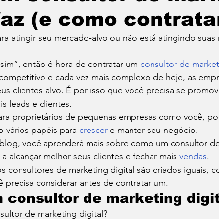
 faz (e como contrata
Roupas
Sonho
Saúde
Marketing
Traba
ra atingir seu mercado-alvo ou não está atingindo suas
“sim”, então é hora de contratar um 
consultor de marketi
 competitivo e cada vez mais complexo de hoje, as empr
seus clientes-alvo. É por isso que você precisa se promo
is leads e clientes. 
 para proprietários de pequenas empresas como você, po
vários papéis para 
crescer
 e manter seu negócio. 
blog, você aprenderá mais sobre como um consultor de
 a alcançar melhor seus clientes e fechar mais 
vendas
. 
consultores de marketing digital são criados iguais, co
 precisa considerar antes de contratar um. 
 consultor de marketing digit
ultor de marketing digital?