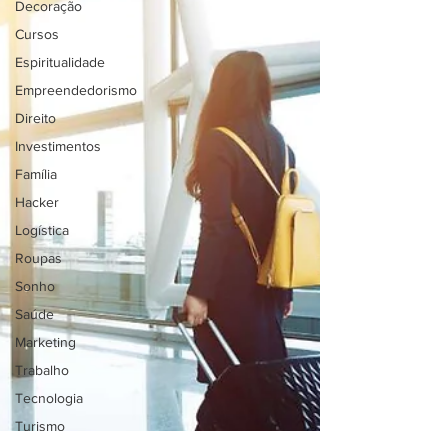
Decoração
Cursos
Espiritualidade
Empreendedorismo
Direito
Investimentos
Família
Hacker
Logística
Roupas
Sonho
Saúde
Marketing
Trabalho
Tecnologia
Turismo