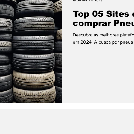
18 de out. de 2023
Top 05 Sites 
ting
Trabalho
Tecnologia
Turismo
Vid
comprar Pne
Descubra as melhores platafo
em 2024. A busca por pneus co