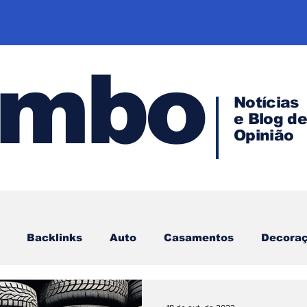
ombo
Notícias
e Blog d
Opinião
Backlinks
Auto
Casamentos
Decora
Direito
Investimentos
Família
Hacker