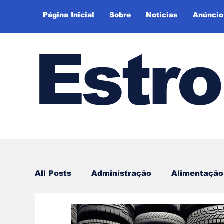
Página Inicial
Sobre
Notícias
Anúncio
Estr
All Posts
Administração
Alimentação
Espiritualidade
Empreendedorismo