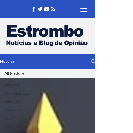
Estrombo
Notícias e Blog de Opinião
Notícias
All Posts
All Posts
Administração
Alimentação
Backlinks
Auto
Casamentos