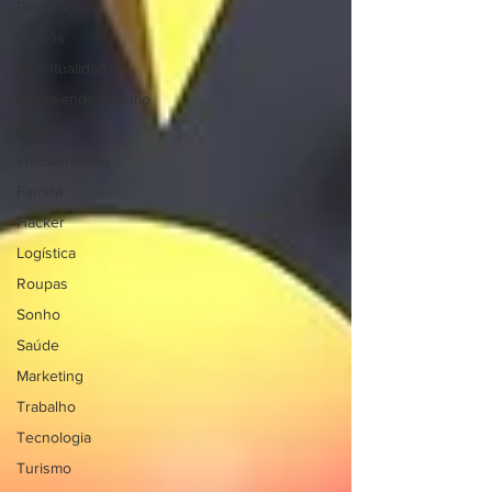
Decoração
Cursos
Espiritualidade
Empreendedorismo
Direito
Investimentos
Família
Hacker
Logística
Roupas
Sonho
Saúde
Marketing
Trabalho
Tecnologia
Turismo