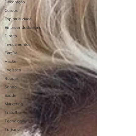
Decoração
Cursos
Espiritualidade
Empreendedorismo
Direito
Investimentos
Família
Hacker
Logística
Roupas
Sonho
Saúde
Marketing
Trabalho
Tecnologia
Turismo