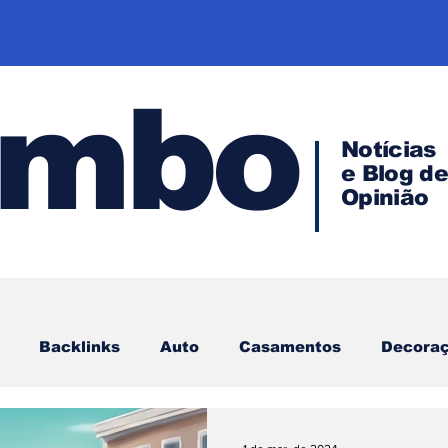
ombo
Notícias
e Blog d
Opinião
Backlinks
Auto
Casamentos
Decora
Direito
Investimentos
Família
Hacker