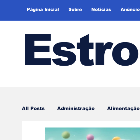
Página Inicial
Sobre
Notícias
Anúncio
Estr
All Posts
Administração
Alimentação
Espiritualidade
Empreendedorismo