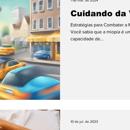
1 de mar. de 2024
Cuidando da 
ting
Trabalho
Tecnologia
Turismo
Vid
Estratégias para Combater a 
Você sabia que a miopia é um
capacidade de...
10 de jul. de 2023