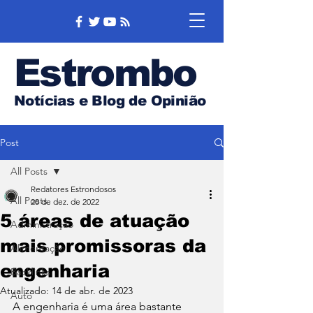
Estrombo
Notícias e Blog de Opinião
Post
All Posts
Redatores Estrondosos
All Posts
20 de dez. de 2022
5 áreas de atuação
Administração
mais promissoras da
Alimentação
engenharia
Backlinks
Atualizado:
14 de abr. de 2023
Auto
A engenharia é uma área bastante 