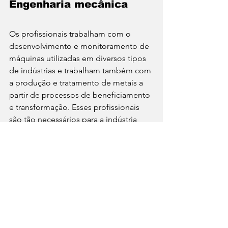
Engenharia mecânica 
Os profissionais trabalham com o 
desenvolvimento e monitoramento de 
máquinas utilizadas em diversos tipos 
de indústrias e trabalham também com 
a produção e tratamento de metais a 
partir de processos de beneficiamento 
e transformação. Esses profissionais 
são tão necessários para a indústria 
que a carreira só faz 
crescer
 no 
mercado. 
Para quem se interessar em cursar 
alguma dessas engenharias é bastante 
simples e existem várias 
possibilidades, sendo uma delas os 
cursos do 
ProUni 2023
 que viabilizam 