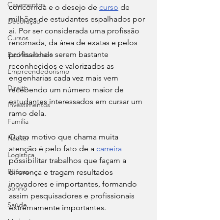
Casamentos
concorrida e o desejo de 
curso
 de 
milhões de estudantes espalhados por 
Decoração
ai. Por ser considerada uma profissão 
Cursos
renomada, da área de exatas e pelos 
profissionais serem bastante 
Espiritualidade
reconhecidos e valorizados as 
Empreendedorismo
engenharias cada vez mais vem 
Direito
recebendo um número maior de 
estudantes interessados em cursar um 
Investimentos
ramo dela.
Família
Outro motivo que chama muita 
Hacker
atenção é pelo fato de a 
carreira
Logística
possibilitar trabalhos que façam a 
Roupas
diferença e tragam resultados 
inovadores e importantes, formando 
Sonho
assim pesquisadores e profissionais 
Saúde
extremamente importantes. 