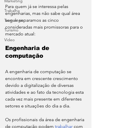
Marketing
Para quem já se interessa pelas 
Trabalho
engenharias, mas não sabe qual área 
seguir separamos as cinco 
Tecnologia
consideradas mais promissoras para o 
Turismo
mercado atual: 
Video
Engenharia de 
computação 
A engenharia de computação se 
encontra em crescente crescimento 
devido a digitalização de diversas 
atividades e ao fato da tecnologia esta 
cada vez mais presente em diferentes 
setores e situações do dia a dia. 
Os profissionais da área de engenharia 
de computação podem 
trabalhar
 com 