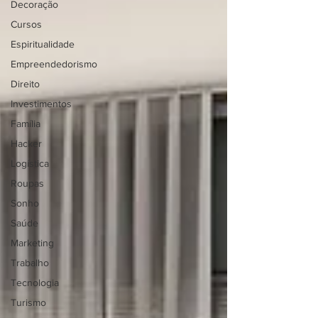
Decoração
Cursos
Espiritualidade
Empreendedorismo
Direito
Investimentos
Família
Hacker
Logística
Roupas
Sonho
Saúde
Marketing
Trabalho
Tecnologia
Turismo