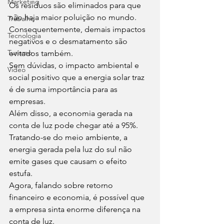
Marketing
Os resíduos são eliminados para que 
não haja maior poluição no mundo. 
Trabalho
Consequentemente, demais impactos 
Tecnologia
negativos e o desmatamento são 
Turismo
evitados também. 
Sem dúvidas, o impacto ambiental e 
Video
social positivo que a energia solar traz 
é de suma importância para as 
empresas. 
Além disso, a economia gerada na 
conta de luz pode chegar até a 95%. 
Tratando-se do meio ambiente, a 
energia gerada pela luz do sul não 
emite gases que causam o efeito 
estufa. 
Agora, falando sobre retorno 
financeiro e economia, é possível que 
a empresa sinta enorme diferença na 
conta de luz. 