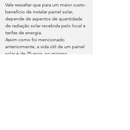
Vale ressaltar que para um maior custo-
benefício de instalar painel solar, 
depende de aspectos de quantidade 
de radiação solar recebida pelo local e 
tarifas de energia.  
Assim como foi mencionado 
anteriormente, a vida útil de um painel 
solar é de 25 anos, no mínimo. 
Entretanto, após esse período, a placa 
solar continua funcionando com 80% 
de sua capacidade.  
Há placas sendo utilizadas desde 1980 
funcionando com 60% de eficiência. 
Para ter uma noção do quanto você vai 
gastar ao comprar um sistema de 
módulos fotovoltaicos, acesse nosso 
simulador de energia solar
. 
Espero que você tenha entendido mais 