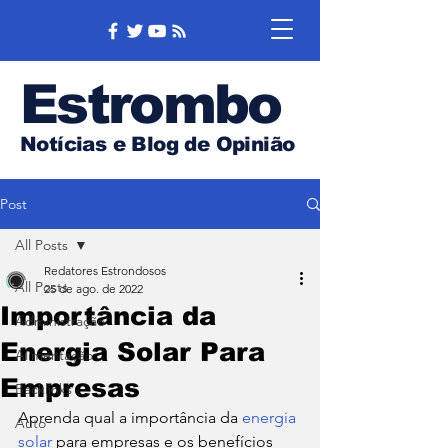
Estrombo
Notícias e Blog de Opinião
Post
All Posts
Redatores Estrondosos
All Posts
25 de ago. de 2022
Importância da
Administração
Energia Solar Para
Alimentação
Empresas
Backlinks
Aprenda qual a importância da 
energia 
Auto
solar
 para empresas e os benefícios 