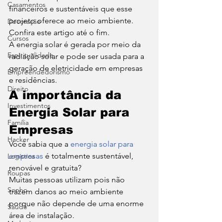
Casamentos
financeiros e sustentáveis que esse 
projeto oferece ao meio ambiente. 
Decoração
Confira este artigo até o fim. 
Cursos
A energia solar é gerada por meio da 
Espiritualidade
radiação solar e pode ser usada para a 
geração de eletricidade em empresas 
Empreendedorismo
e residências. 
Direito
A importância da 
Investimentos
Energia Solar para 
Família
Empresas 
Hacker
Você sabia que a 
energia solar para 
empresas
 é totalmente sustentável, 
Logística
renovável e gratuita?  
Roupas
Muitas pessoas utilizam pois não 
Sonho
trazem danos ao meio ambiente 
porque não depende de uma enorme 
Saúde
área de instalação. 