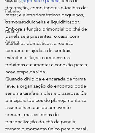
copos, 
frigideira e panela
; itens de 
Marketing
decoração, como tapetes e toalhas de 
Trabalho
mesa; e eletrodomésticos pequenos, 
Tecnologia
como sanduicheira e liquidificador. 
Embora a função primordial do chá de 
Turismo
panela seja presentear o casal com 
Video
utensílios domésticos, a reunião 
também os ajuda a descontrair, 
estreitar os laços com pessoas 
próximas e aumentar a conexão para a 
nova etapa da vida. 
Quando dividida e encarada de forma 
leve, a organização do encontro pode 
ser uma tarefa simples e prazerosa. Os 
principais tópicos de planejamento se 
assemelham aos de um evento 
comum, mas as ideias de 
personalização do chá de panela 
tornam o momento único para o casal. 