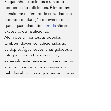
Salgadinhos, docinhos e um bolo 
pequeno são suficientes. É importante 
considerar o número de convidados e 
o tempo de duração do evento para 
que a quantidade de 
comida
 não seja 
excessiva ou insuficiente. 
Além dos alimentos, as bebidas 
também devem ser adicionadas ao 
cardápio. Água, sucos, chás gelados e 
refrigerante são boas escolhas, 
especialmente para eventos realizados 
à tarde. Caso os noivos consumam 
bebidas alcoólicas e queiram adicioná-
las ao evento, as opções mais 
frequentes nos chás de panela são 
vinho branco, vinho rosé e 
espumantes. 
Brincadeiras
As brincadeiras são o coração do chá 