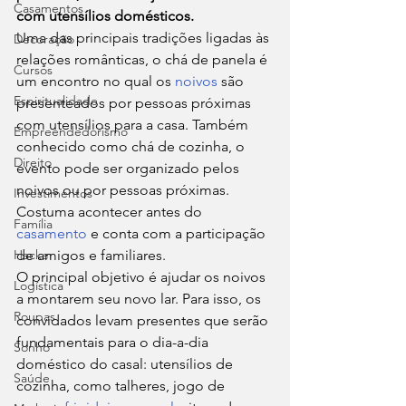
Casamentos
com utensílios domésticos.
Uma das principais tradições ligadas às 
Decoração
relações românticas, o chá de panela é 
Cursos
um encontro no qual os 
noivos
 são 
Espiritualidade
presenteados por pessoas próximas 
com utensílios para a casa. Também 
Empreendedorismo
conhecido como chá de cozinha, o 
Direito
evento pode ser organizado pelos 
noivos ou por pessoas próximas. 
Investimentos
Costuma acontecer antes do 
Família
casamento
 e conta com a participação 
Hacker
de amigos e familiares. 
O principal objetivo é ajudar os noivos 
Logística
a montarem seu novo lar. Para isso, os 
Roupas
convidados levam presentes que serão 
fundamentais para o dia-a-dia 
Sonho
doméstico do casal: utensílios de 
Saúde
cozinha, como talheres, jogo de 