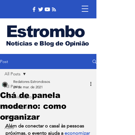
Estrombo
Notícias e Blog de Opinião
Post
All Posts
Redatores Estrondosos
All Posts
29 de mar. de 2021
Chá de panela
Administração
moderno: como
Alimentação
organizar
Backlinks
Além de conectar o casal às pessoas 
Auto
próximas, o evento ajuda a 
economizar