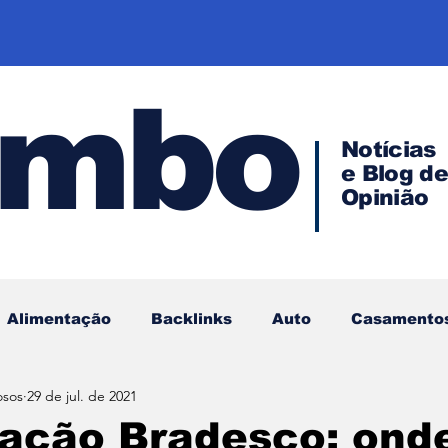
ombo
Notícias
e Blog d
Opinião
Alimentação
Backlinks
Auto
Casamento
osos
29 de jul. de 2021
Empreendedorismo
Direito
Investimentos
ação Bradesco: ond