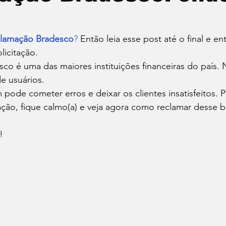
Roupas
Sonho
Saúde
Marketing
Traba
clamação Bradesco
?
 Então leia esse post até o final e e
licitação. 
co é uma das maiores instituições financeiras do país. 
e usuários. 
ode cometer erros e deixar os clientes insatisfeitos. P
ação, fique calmo(a) e veja agora como reclamar desse 
! 