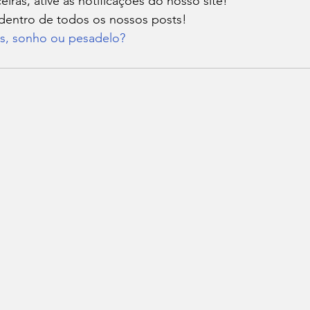
ceiras, ative as notificações do nosso site! 
 dentro de todos os nossos posts! 
s, sonho ou pesadelo?