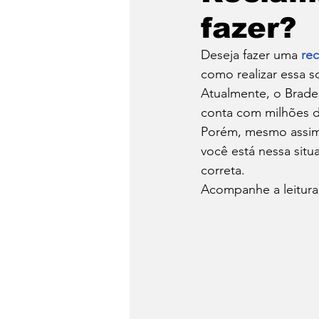
fazer?
Hacker
Logística
Deseja fazer uma 
re
como realizar essa so
Turismo
Video
Atualmente, o Brades
conta com milhões d
Porém, mesmo assim p
você está nessa situ
correta. 
Acompanhe a leitura