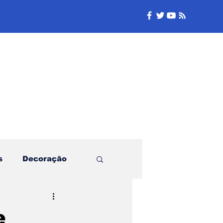
e
s
Decoração
Família
e