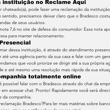
instituição no Reclame Aqui 
er chateado(a), pode fazer uma reclamação da instituição
 sentido, precisamos deixar claro que o Bradesco costu
ndas de seus usuários. 
nota 7,6 no site de defesa do consumidor. Essa nota ap
sa para manter relacionamento. 
Presencial 
mar dessa instituição, é através do atendimento presenc
r até uma agência perto da sua casa e falar com um gere
damos que você priorize se dirigir até a sua própria ag
de e até mesmo uma resolução mais rápida da sua situaç
ompanhia totalmente online 
 possível falar com o Bradesco através do chat da empre
ue em acessar chat. Pronto! Rapidamente você será direc
e da companhia. 
reclamação Bradesco?Para ler mais matérias sobre banco