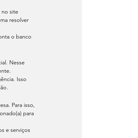
 no site 
ma resolver 
onta o banco 
ial. Nesse 
nte. 
ência. Isso 
ão. 
sa. Para isso, 
ionado(a) para 
s e serviços 