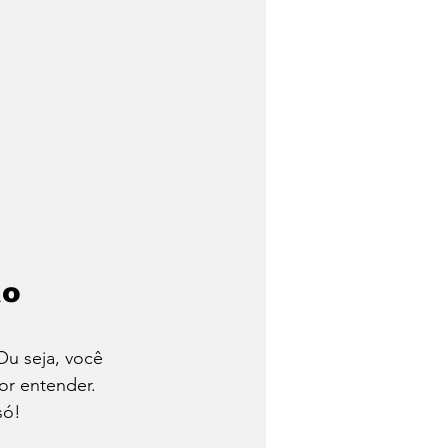
o 
Ou seja, você 
or entender. 
só! 