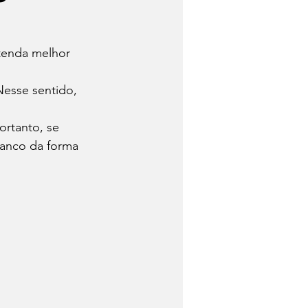
lho
Tecnologia
ntenda melhor 
Nesse sentido, 
ortanto, se 
banco da forma 