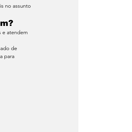
s no assunto 
em?
s e atendem 
cado de 
a para 