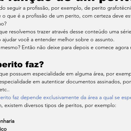
o seguir a profissão, por exemplo, de perito grafotécn
Roupas
Sonho
Saúde
Marketing
Traba
 o que é a profissão de um perito, com certeza deve es
mo? 
que resolvemos trazer através desse conteúdo uma série
 ajudar você a entender melhor sobre o assunto. 
é mesmo? Então não deixe para depois e comece agora
erito faz?
 que possuem especialidade em alguma área, por exemp
 especialidade em autenticar documentos assinados, po
tc.. 
rito faz depende exclusivamente da área a qual se espe
 existem diversos tipos de peritos, por exemplo: 
nharia
ico