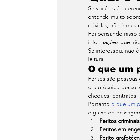
Se você está querend
Hacker
Logística
entende muito sobre
dúvidas, não é mes
Foi pensando nisso 
Turismo
Video
informações que irão
Se interessou, não 
leitura. 
O que um p
Peritos são pessoas
grafotécnico possui
cheques, contratos, e
Portanto 
o que um pe
diga-se de passagem,
Peritos criminais
Peritos em enge
Perito grafotécn