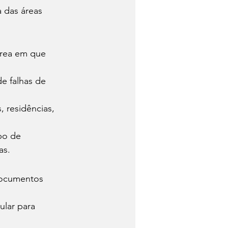
a das áreas 
 área em que 
e falhas de 
, residências, 
po de 
as. 
 documentos 
lar para 