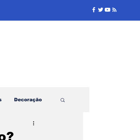
e
s
Decoração
Família
o?