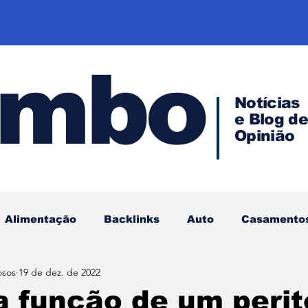
ombo
Notícias
e Blog d
Opinião
Alimentação
Backlinks
Auto
Casamento
osos
19 de dez. de 2022
Empreendedorismo
Direito
Investimentos
a função de um perit