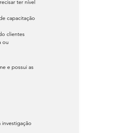
cisar ter nível 
 de capacitação 
o clientes 
a ou 
me e possui as 
a investigação 