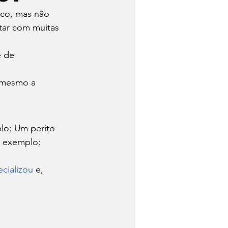
ico, mas não 
lho
Tecnologia
tar com muitas 
 de 
 mesmo a 
lo: Um perito 
r exemplo: 
cializou
 e, 