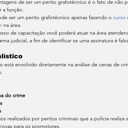
agens de ser um perito grafotécnico é o fato de não pre
r a função. 
de ser um perito grafotécnico apenas fazendo o 
curso
r
 na área. 
esso de capacitação você poderá atuar na área atendend
ema judicial, a fim de identificar se uma assinatura é fals
lístico
ico está envolvido diretamente na análise de cenas de cri
: 
na do crime
os
s
ios realizados por peritos criminais que a polícia realiza 
provas para os promotores. 