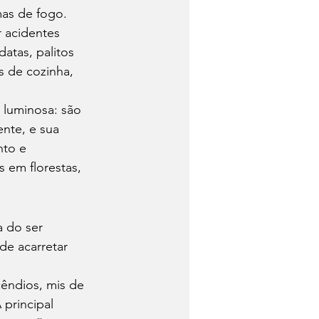
as de fogo. 
 acidentes 
atas, palitos 
s de cozinha, 
luminosa: são 
ente, e sua 
to e 
 em florestas, 
 do ser 
de acarretar 
êndios, mis de 
A principal 