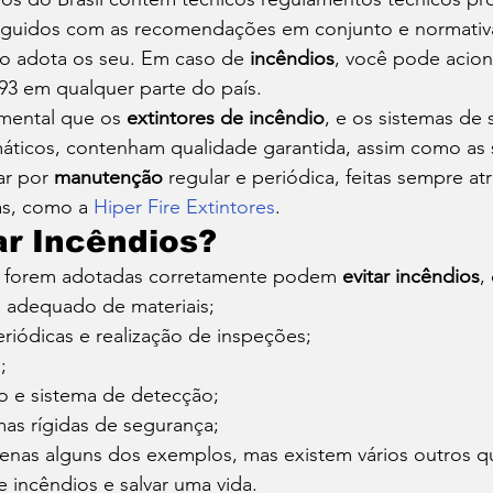
eguidos com as recomendações em conjunto e normativ
ro adota os seu. Em caso de 
incêndios
, você pode acio
93 em qualquer parte do país. 
mental que os 
extintores de incêndio
, e os sistemas de s
áticos, contenham qualidade garantida, assim como as 
ar por 
manutenção
 regular e periódica, feitas sempre at
s, como a 
Hiper Fire Extintores
. 
r Incêndios? 
 forem adotadas corretamente podem 
evitar incêndios
,
adequado de materiais;
iódicas e realização de inspeções;
;
o e sistema de detecção;
as rígidas de segurança; 
penas alguns dos exemplos, mas existem vários outros 
e incêndios e salvar uma vida. 