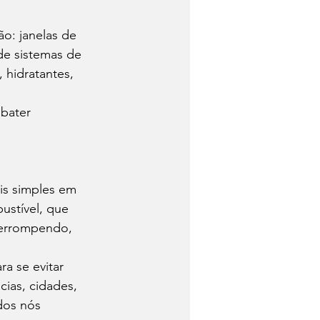
ão: janelas de 
 de sistemas de 
 hidratantes, 
bater 
is simples em 
ustível, que 
terrompendo, 
a se evitar 
cias, cidades, 
dos nós 