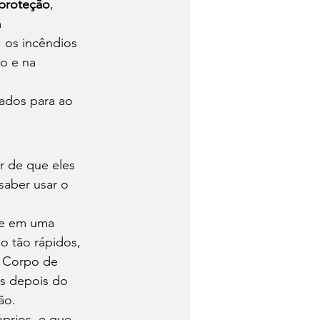
proteção
, 
 
 os incêndios 
o e na 
ados para ao 
r de que eles 
saber usar o 
 e em uma 
o tão rápidos, 
 Corpo de 
s depois do 
ão. 
prios, e que 