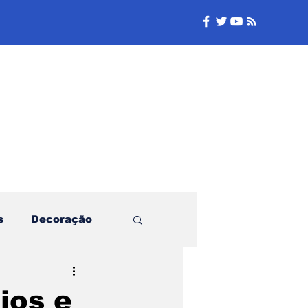
e
s
Decoração
Família
ios e