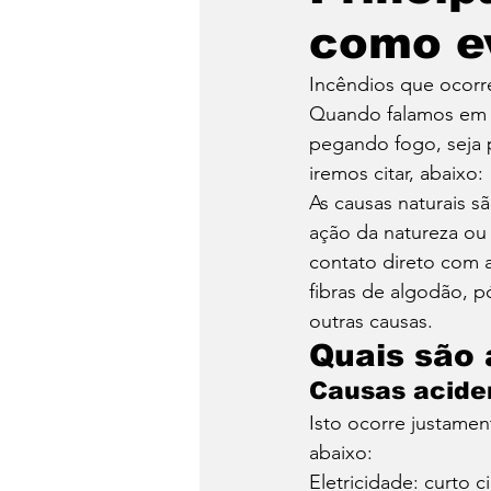
como ev
Hacker
Logística
Incêndios que ocorre
Quando falamos em i
Turismo
Video
pegando fogo, seja p
iremos citar, abaixo: 
As causas naturais 
ação da natureza ou
contato direto com a
fibras de algodão, pó
outras causas. 
Quais são 
Causas aciden
Isto ocorre justamen
abaixo: 
Eletricidade: curto 