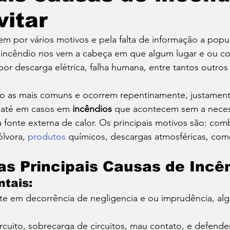
itar
Roupas
Sonho
Saúde
Marketing
Traba
m por vários motivos e pela falta de informação a popu
ncêndio nos vem a cabeça em que algum lugar e ou co
or descarga elétrica, falha humana, entre tantos outros
são as mais comuns e ocorrem repentinamente, justament
 até em casos em 
incêndios
 que acontecem sem a neces
 fonte externa de calor. Os principais motivos são: com
lvora, 
produtos
 químicos, descargas atmosféricas, como
as Principais Causas de Incê
tais: 
te em decorrência de negligencia e ou imprudência, alg
circuito, sobrecarga de circuitos, mau contato, e defend