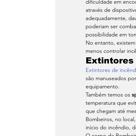
dificuldade em encon
através de dispositi
adequadamente, dava
poderiam ser combati
possibilidade em tom
No entanto, existem
menos controlar inc
Extintores
Extintores de incênd
são manuseados por 
equipamento. 
Também temos os 
s
temperatura que evi
que chegam até mes
Bombeiros, no local
início do incêndio, 
O corpo de Bombeiro