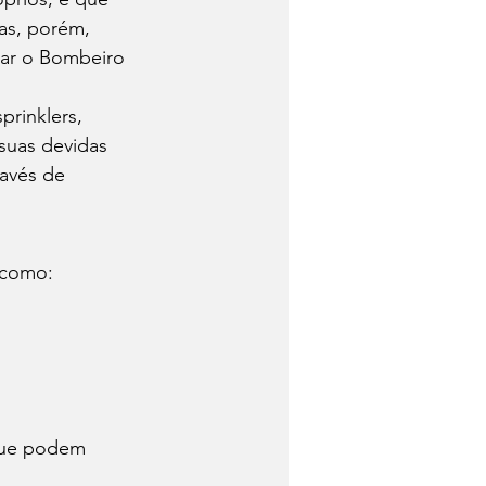
as, porém, 
nar o Bombeiro 
prinklers, 
suas devidas 
ravés de 
 como: 
que podem 