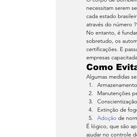
necessitam serem s
cada estado brasilei
através do número 1
No entanto, é funda
sobretudo, os autom
certificações. E pass
empresas capacitada
Como Evita
Algumas medidas se
Armazenamento 
Manutenções per
Conscientização
Extinção de fog
Adoção
 de norm
É lógico, que são a
ajudar no controle d