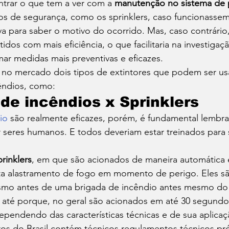
trar o que tem a ver com a 
manutenção no sistema de 
vos de segurança, como os sprinklers, caso funcionassem
 para saber o motivo do ocorrido. Mas, caso contrário,
dos com mais eficiência, o que facilitaria na investigaçã
ar medidas mais preventivas e eficazes. 
 no mercado dois tipos de extintores que podem ser us
êndios, como: 
 de incêndios x Sprinklers 
io
 são realmente eficazes, porém, é fundamental lembra
seres humanos. E todos deveriam estar treinados para 
prinklers
, em que são acionados de maneira automática
ta alastramento de fogo em momento de perigo. Eles sã
mo antes de uma brigada de incêndio antes mesmo do
, até porque, no geral são acionados em até 30 segundo
dependendo das características técnicas e de sua aplicaç
s do Brasil contém técnicos regulamentos técnicos pró