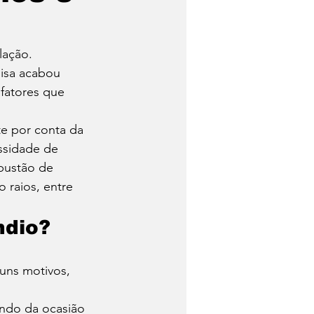
lho
Tecnologia
lação. 
isa acabou 
 fatores que 
e por conta da 
sidade de 
bustão de 
 raios, entre 
ndio? 
uns motivos, 
endo da ocasião 