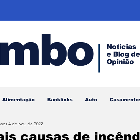
ombo
Notícias
e Blog d
Opinião
Alimentação
Backlinks
Auto
Casamento
osos
4 de nov. de 2022
Empreendedorismo
Direito
Investimentos
ais causas de incênd