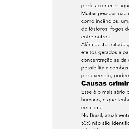
pode acontecer aque
Muitas pessoas não 
como incêndios, uma 
de fósforos, fogos de
entre outros. 
Além destes citados
efeitos gerados a pa
concentração se da
possibilita a combu
por exemplo, podem 
Causas crimi
Esse é o mais sério 
humano, e que tenha
em crime. 
No Brasil, atualmen
50% não são identifi