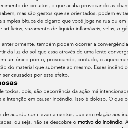
cimento de circuitos, o que acaba provocando as cham
sabem, mas são gestos que se orientados, podem evitar
simples bituca de cigarro que você joga na rua ou em d
 artifícios, vazamento de liquido inflamáveis, velas, o gá
, anteriormente, também podem ocorrer a convergência 
rtir da luz do sol que assa através de uma lente converg
 em um único ponto, provocando, contudo, o aquecimen
stão do material que submete ao mesmo. Esses incêndios
ser causados por este efeito. 
nosas 
de todos, pois, são decorrência da ação má intencionada
 a intenção em causar incêndio, isso é doloso. O que o
te de acordo com levantamentos, que em relação aos inc
cadas, ou seja, não se descobre o 
motivo do incêndio
. 