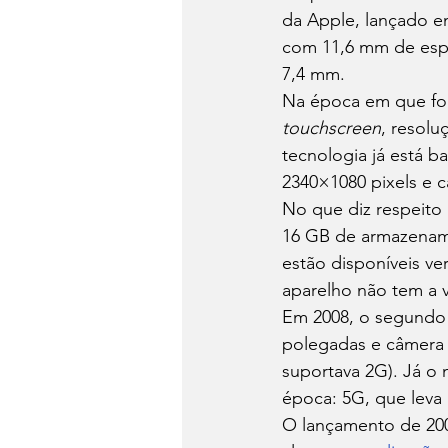
da Apple, lançado em
com 11,6 mm de espes
7,4 mm. 
Na época em que foi
touchscreen
, resolu
tecnologia já está b
2340×1080 pixels e c
No que diz respeito
16 GB de armazenam
estão disponíveis ve
aparelho não tem a 
Em 2008, o segundo 
polegadas e câmera 
suportava 2G). Já o
época: 5G, que leva 
O lançamento de 200