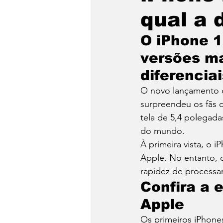
qual a 
Hacker
Logística
O iPhone 1
versões ma
Turismo
Video
diferencia
O novo lançamento 
surpreendeu os fãs 
tela de 5,4 polegada
do mundo. 
À primeira vista, o 
Apple. No entanto, 
rapidez de processa
Confira a 
Apple
Os primeiros iPhone