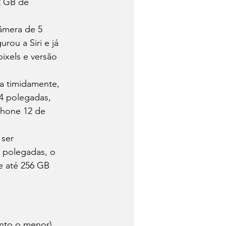
2 GB de 
âmera de 5 
ou a Siri e já 
ixels e versão 
a timidamente, 
4 polegadas, 
Phone 12 de 
ser 
7 polegadas, o 
e até 256 GB 
nto o menor) 