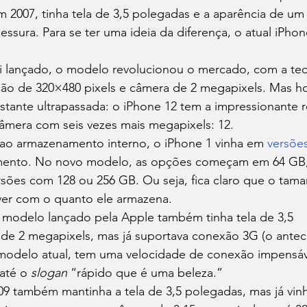
 2007, tinha tela de 3,5 polegadas e a aparência de um “
sura. Para se ter uma ideia da diferença, o atual iPhon
 lançado, o modelo revolucionou o mercado, com a tec
ção de 320×480 pixels e câmera de 2 megapixels. Mas ho
astante ultrapassada: o iPhone 12 tem a impressionante 
âmera com seis vezes mais megapixels: 12. 
 ao armazenamento interno, o iPhone 1 vinha em 
versõe
ento. No novo modelo, as opções começam em 64 GB
rsões com 128 ou 256 GB. Ou seja, fica claro que o tam
ver com o quanto ele armazena. 
modelo lançado pela Apple também tinha tela de 3,5
de 2 megapixels, mas já suportava conexão 3G (o antec
 modelo atual, tem uma velocidade de conexão impensáv
até o 
slogan 
“rápido que é uma beleza.” 
9 também mantinha a tela de 3,5 polegadas, mas já vin