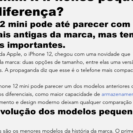
diferença?
Roupas
Sonho
Saúde
Marketing
Traba
2 mini pode até parecer com 
is antigas da marca, mas te
is importantes.
da Apple, o iPhone 12, chegou com uma novidade que
da marca: duas opções de tamanho, entre elas uma vers
s. A propaganda diz que esse é o telefone mais compacto
iPhone 12 mini pode parecer um dos modelos anteriores 
os diferenciais, como maior capacidade de 
armazenament
mento e design moderno deixam qualquer comparação p
evolução dos modelos pequen
s são os menores modelos da história da marca. O prime