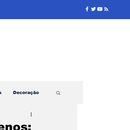
e
s
Decoração
Família
enos: