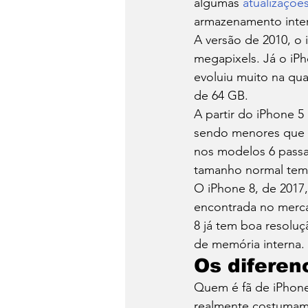
algumas 
atualizaçõe
armazenamento inter
A versão de 2010, o
megapixels. Já o iPh
evoluiu muito na qu
de 64 GB. 
A partir do iPhone 5
sendo menores que a 
nos modelos 6 passa
tamanho normal tem 
O iPhone 8, de 2017,
encontrada no merc
8 já tem boa resoluç
de memória interna.
Os diferen
Quem é fã de iPhone
realmente costumam 