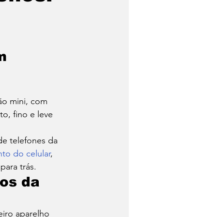
lho
Tecnologia
m 
ão mini, com 
, fino e leve 
de telefones da 
o do celular
, 
ara trás. 
os da 
iro aparelho 