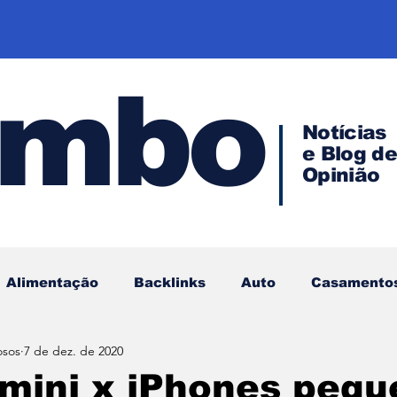
ombo
Notícias
e Blog d
Opinião
Alimentação
Backlinks
Auto
Casamento
osos
7 de dez. de 2020
Empreendedorismo
Direito
Investimentos
mini x iPhones pequ