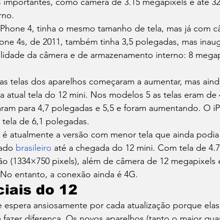
s
 importantes, como câmera de 3.15 megapixels e até 3
no. 
 iPhone 4, tinha o mesmo tamanho de tela, mas já com c
one 4s, de 2011, também tinha 3,5 polegadas, mas inaugur
alidade da câmera e de armazenamento interno: 8 megap
 as telas dos aparelhos começaram a aumentar, mas aind
atual tela do 12 mini. Nos modelos 5 as telas eram de 
ram para 4,7 polegadas e 5,5 e foram aumentando. O i
tela de 6,1 polegadas. 
 é atualmente a versão com menor tela que ainda podia 
ado 
brasileiro
 até a chegada do 12 mini. Com tela de 4.
ão (1334×750 pixels), além de câmera de 12 megapixels 
 No entanto, a conexão ainda é 4G. 
ciais do 12
 espera ansiosamente por cada atualização porque elas
fazer diferença. Os novos aparelhos (tanto o maior qua