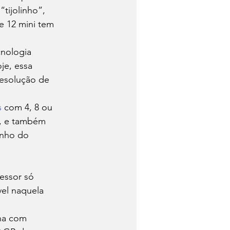
tijolinho”, 
e 12 mini tem 
nologia 
je, essa 
resolução de 
s
 com 4, 8 ou 
, e também 
anho do 
essor só 
el naquela 
ha com 