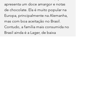
apresenta um doce amargor e notas 
de chocolate. Ela é muito popular na 
Europa, principalmente na Alemanha, 
mas com boa aceitação no Brasil. 
Contudo, a família mais consumida no 
Brasil ainda é a Lager, de baixa 
fermentação, que atua entre 9°C e 
15°C. A Pilsen é a estrela principal, 
conquistando o público nacional com 
o sabor leve. Já a Premium Lager é um 
pouco mais encorpada que a Pilsen 
por ter mais lúpulo e malte no preparo, 
sendo uma cerveja um pouco mais 
forte e de cor mais acentuada, quase 
dourada. 
Por fim, na família Lager, estão as 
cervejas escuras, estilo Bock. Em geral, 
o sabor remete a caramelo e pão 