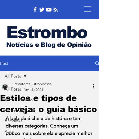
Estrombo
Notícias e Blog de Opinião
Post
All Posts
Redatores Estrondosos
All Posts
25 de fev. de 2021
Estilos e tipos de
Administração
cerveja: o guia básico
Alimentação
A bebida é cheia de história e tem 
Backlinks
diversas categorias. Conheça um 
Auto
pouco mais sobre ela e aprecie melhor 