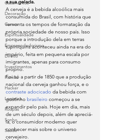
a sua gelada. 
Casamentos
A cerveja é a bebida alcoólica mais 
Decoração
consumida do Brasil, com história que 
Cursos
remonta os tempos de formatação da 
própria sociedade de nosso país. Isso 
Espiritualidade
porque a introdução dela em terras 
Empreendedorismo
tupiniquins aconteceu ainda na era do 
império, feita em pequena escala por 
Direito
imigrantes, apenas para consumo 
Investimentos
próprio.  
Foi só a partir de 1850 que a produção 
Família
nacional da cerveja ganhou força, e o 
Hacker
contraste adocicado
 da bebida com 
Logística
gostinho 
brasileiro
 começou a se 
expandir pelo país. Hoje em dia, mais 
Roupas
de um século depois, além de apreciá-
Sonho
la, o consumidor moderno quer 
conhecer mais sobre o universo 
Saúde
cervejeiro. 