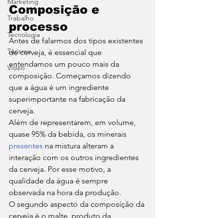
Marketing
Composição e 
Trabalho
processo
Tecnologia
Antes de falarmos dos tipos existentes 
Turismo
de cerveja, é essencial que 
entendamos um pouco mais da 
Video
composição. Começamos dizendo 
que a água é um ingrediente 
superimportante na fabricação da 
cerveja.  
Além de representarem, em volume, 
quase 95% da bebida, os minerais 
presentes
 na mistura alteram a 
interação com os outros ingredientes 
da cerveja. Por esse motivo, a 
qualidade da água é sempre 
observada na hora da produção. 
O segundo aspecto da composição da 
cerveja é o malte, produto da 