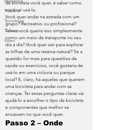
Marketing
de bicicleta você quer, é saber como 
você vai usá-la. 
Trabalho
Você quer andar na estrada com um 
Tecnologia
grupo? Recreativo ou profissional? 
Turismo
Talvez você queira isso simplesmente 
como um meio de transporte no seu 
Video
dia a dia? Você quer sair para explorar 
as trilhas de uma reserva natural? Se a 
questão for mais para questões de 
saúde ou exercícios, você gostaria de 
usá-lo em uma ciclovia ou parque 
local? E, claro, há aqueles que querem 
uma bicicleta para andar com as 
crianças. Ter essas perguntas claras vai 
ajudá-lo a escolher o tipo de bicicleta 
e componentes que melhor se 
encaixam no que você quer. 
Passo 2 – Onde 