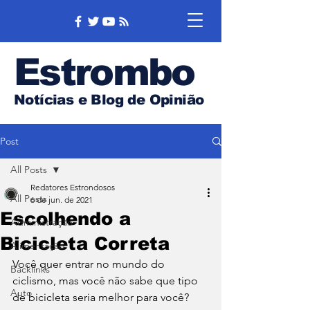
Estrombo
Notícias e Blog de Opinião
Post
All Posts
Redatores Estrondosos
All Posts
6 de jun. de 2021
Escolhendo a
Administração
Bicicleta Correta
Alimentação
Você quer entrar no mundo do 
Backlinks
ciclismo, mas você não sabe que tipo 
Auto
de bicicleta seria melhor para você? 