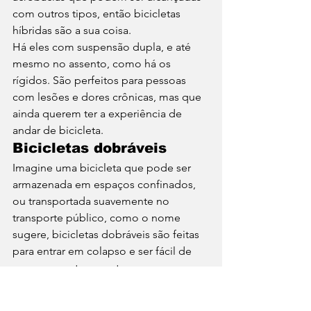
com outros tipos, então bicicletas 
híbridas são a sua coisa. 
Há eles com suspensão dupla, e até 
mesmo no assento, como há os 
rígidos. São perfeitos para pessoas 
com lesões e dores crônicas, mas que 
ainda querem ter a experiência de 
andar de bicicleta. 
Bicicletas dobráveis
Imagine uma bicicleta que pode ser 
armazenada em espaços confinados, 
ou transportada suavemente no 
transporte público, como o nome 
sugere, bicicletas dobráveis são feitas 
para entrar em colapso e ser fácil de 
armazenar e transportar. 
A grande maioria dessas bikes 
possuem equipamentos limitados, 