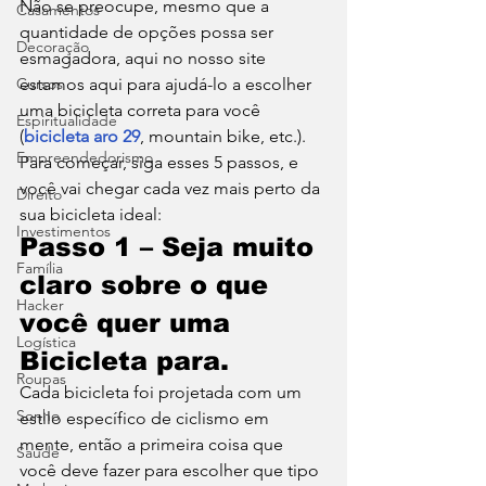
Não se preocupe, mesmo que a 
Casamentos
quantidade de opções possa ser 
Decoração
esmagadora, aqui no nosso site 
Cursos
estamos aqui para ajudá-lo a escolher 
uma bicicleta correta para você 
Espiritualidade
(
bicicleta aro 29
, mountain bike, etc.). 
Empreendedorismo
Para começar, siga esses 5 passos, e 
você vai chegar cada vez mais perto da 
Direito
sua bicicleta ideal: 
Investimentos
Passo 1 – Seja muito 
Família
claro sobre o que 
Hacker
você quer uma 
Logística
Bicicleta para.
Roupas
Cada bicicleta foi projetada com um 
Sonho
estilo específico de ciclismo em 
mente, então a primeira coisa que 
Saúde
você deve fazer para escolher que tipo 