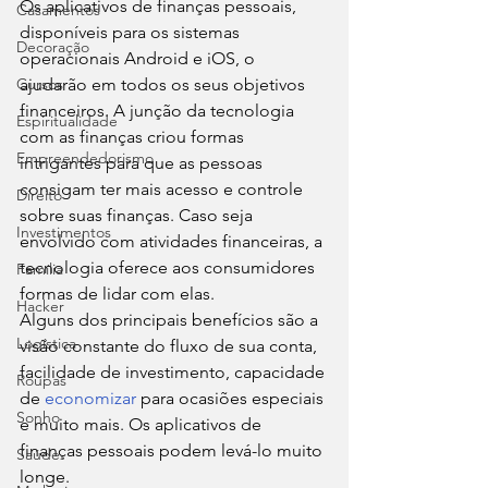
Os aplicativos de finanças pessoais, 
Casamentos
disponíveis para os sistemas 
Decoração
operacionais Android e iOS, o 
Cursos
ajudarão em todos os seus objetivos 
financeiros. A junção da tecnologia 
Espiritualidade
com as finanças criou formas 
Empreendedorismo
intrigantes para que as pessoas 
consigam ter mais acesso e controle 
Direito
sobre suas finanças. Caso seja 
Investimentos
envolvido com atividades financeiras, a 
tecnologia oferece aos consumidores 
Família
formas de lidar com elas.  
Hacker
Alguns dos principais benefícios são a 
Logística
visão constante do fluxo de sua conta, 
facilidade de investimento, capacidade 
Roupas
de 
economizar
 para ocasiões especiais 
Sonho
e muito mais. Os aplicativos de 
finanças pessoais podem levá-lo muito 
Saúde
longe.  