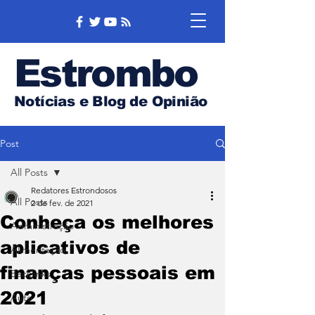
Estrombo
Notícias e Blog de Opinião
Post
All Posts
Redatores Estrondosos
All Posts
2 de fev. de 2021
Conheça os melhores
Administração
aplicativos de
Alimentação
finanças pessoais em
Backlinks
2021
Auto