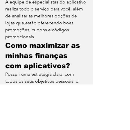
A equipe de especialistas do aplicativo 
realiza todo o serviço para você, além 
de analisar as melhores opções de 
lojas que estão oferecendo boas 
promoções, cupons e códigos 
promocionais.  
Como maximizar as 
minhas finanças 
com aplicativos? 
Possuir uma estratégia clara, com 
todos os seus objetivos pessoais, o 
ajudará a descobrir quais os aplicativos 
de finanças pessoais que são úteis 
para você. Reserve um momento para 
considerar alguns pontos essenciais, 
como:  
Quais são os seus maiores 
problemas financeiramente?