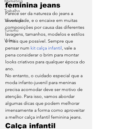
Marketing
feminina jeans 
Trabalho
Parece ser da natureza do jeans a 
diversidade, e o encaixe em muitas 
Tecnologia
composições por causa das diferentes 
Turismo
lavagens, tamanhos, modelos e estilos 
Video
é mais que possível. Sempre que 
pensar num 
kit calça infantil
, vale a 
pena considerar o brim para montar 
looks criativos para qualquer época do 
ano. 
No entanto, o cuidado especial que a 
moda infanto-juvenil para meninas 
precisa acomodar deve ser motivo de 
atenção. Para isso, vamos abordar 
algumas dicas que podem melhorar 
imensamente a forma como aproveitar 
a melhor calça infantil feminina jeans. 
Calça infantil 