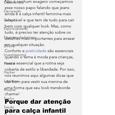
Não é nenhum exagero começarmos 
Casamentos
esse nosso papo falando que jeans 
Decoração
ainda é a calça infantil feminina mais 
Cursos
adaptável e que tem de tudo para cair 
bem com qualquer look. Mas, como 
Espiritualidade
tudo, é preciso ter atenção sobre os 
Empreendedorismo
detalhes mais importantes para arrasar 
em qualquer situação. 
Direito
Conforto e 
praticidade
 são essenciais 
Investimentos
quando o tema é moda para crianças, 
mas é essencial que a rotina seja 
Família
coberta de estilo e liberdade. Por isso, 
Hacker
nós reunimos aqui algumas dicas que 
Logística
vão bem para vestir sua menina de 
uma forma que seu look transborde 
Roupas
charme! 
Sonho
Porque dar atenção 
Saúde
para calça infantil 