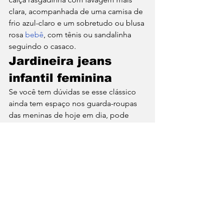
clara, acompanhada de uma camisa de 
frio azul-claro e um sobretudo ou blusa 
rosa 
bebê
, com tênis ou sandalinha 
seguindo o casaco. 
Jardineira jeans 
infantil feminina 
Se você tem dúvidas se esse clássico 
ainda tem espaço nos guarda-roupas 
das meninas de hoje em dia, pode 
deixar elas engavetadas. Apesar de 
hoje em dia roupas “mais descoladas” 
serem a opção número um dos 
pequenos, saber compor bem uma 
jardineira jeans infantil feminina 
garante mais personalidade e 
praticidade. 
Lógico que há o fator idade e nós te 