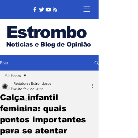
Estrombo
Notícias e Blog de Opinião
Post
All Posts
Redatores Estrondosos
All Posts
28 de fev. de 2022
Calça infantil
Administração
feminina: quais
Alimentação
pontos importantes
Backlinks
para se atentar
Auto