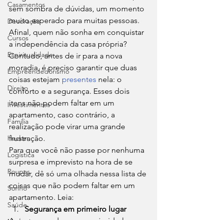
Casamentos
sem sombra de dúvidas, um momento 
muito esperado para muitas pessoas. 
Decoração
Afinal, quem não sonha em conquistar 
Cursos
a independência da casa própria? 
Espiritualidade
Contudo, antes de ir para a nova 
moradia, é preciso garantir que duas 
Empreendedorismo
coisas estejam 
presentes
 nela: o 
Direito
conforto e a segurança. Esses dois 
itens não podem faltar em um 
Investimentos
apartamento, caso contrário, a 
Família
realização pode virar uma grande 
Hacker
frustração. 
Para que você não passe por nenhuma 
Logística
surpresa e imprevisto na hora de se 
Roupas
mudar, dê só uma olhada nessa lista de 
coisas que não podem faltar em um 
Sonho
apartamento. Leia: 
Saúde
Segurança em primeiro lugar