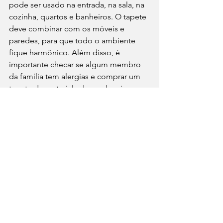
pode ser usado na entrada, na sala, na 
cozinha, quartos e banheiros. O tapete 
deve combinar com os móveis e 
paredes, para que todo o ambiente 
fique harmônico. Além disso, é 
importante checar se algum membro 
da família tem alergias e comprar um 
tapete de material adequado a isso.
Quadros: Os quadros dão vida a um 
ambiente. Uma ideia legal é procurar 
artistas locais, cujo as pinturas 
converse bem com seu estilo e com a 
imagem que você quer transmitir na 
sua casa.
Itens decorativos: Porta-retratos, peso 
de papel, livros decorativos e enfeites 
são mais do que bem vindos. Eles 