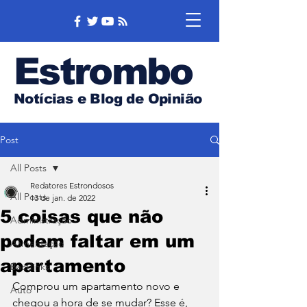
Estrombo
Notícias e Blog de Opinião
Post
All Posts
Redatores Estrondosos
All Posts
13 de jan. de 2022
5 coisas que não
Administração
podem faltar em um
Alimentação
apartamento
Backlinks
Comprou um apartamento novo e 
Auto
chegou a hora de se mudar? Esse é, 