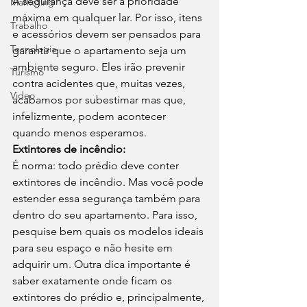
A segurança deve ser a prioridade 
Marketing
máxima em qualquer lar. Por isso, itens 
Trabalho
e acessórios devem ser pensados para 
Tecnologia
garantir que o apartamento seja um 
ambiente seguro. Eles irão prevenir 
Turismo
contra acidentes que, muitas vezes, 
Video
acabamos por subestimar mas que, 
infelizmente, podem acontecer 
quando menos esperamos. 
Extintores de incêndio:
É norma: todo prédio deve conter 
extintores de incêndio. Mas você pode 
estender essa segurança também para 
dentro do seu apartamento. Para isso, 
pesquise bem quais os modelos ideais 
para seu espaço e não hesite em 
adquirir um. Outra dica importante é 
saber exatamente onde ficam os 
extintores do prédio e, principalmente, 