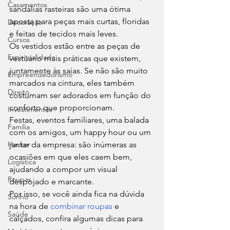
Casamentos
sandálias rasteiras são uma ótima 
aposta para peças mais curtas, floridas 
Decoração
e feitas de tecidos mais leves. 
Cursos
Os vestidos estão entre as peças de 
Espiritualidade
vestuário mais práticas que existem, 
juntamente às saias. Se não são muito 
Empreendedorismo
marcados na cintura, eles também 
Direito
costumam ser adorados em função do 
conforto que proporcionam. 
Investimentos
Festas, eventos familiares, uma balada 
Família
com os amigos, um happy hour ou um 
Hacker
jantar da empresa: são inúmeras as 
ocasiões em que eles caem bem, 
Logística
ajudando a compor um visual 
Roupas
despojado e marcante. 
Por isso, se você ainda fica na dúvida 
Sonho
na hora de 
combinar roupas
 e 
Saúde
calçados, confira algumas dicas para 