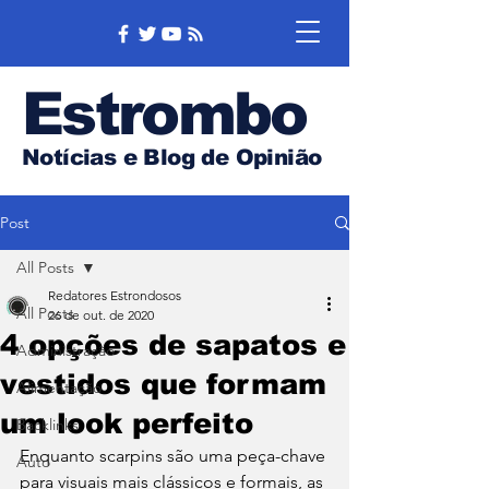
Estrombo
Notícias e Blog de Opinião
Post
All Posts
Redatores Estrondosos
All Posts
26 de out. de 2020
4 opções de sapatos e
Administração
vestidos que formam
Alimentação
um look perfeito
Backlinks
Enquanto scarpins são uma peça-chave 
Auto
para visuais mais clássicos e formais, as 