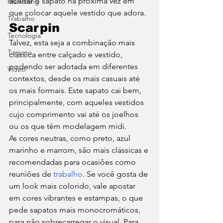
acertar o sapato na próxima vez em 
Marketing
que colocar aquele vestido que adora. 
Trabalho
Scarpin 
Tecnologia
Talvez, esta seja a combinação mais 
Turismo
clássica entre calçado e vestido, 
podendo ser adotada em diferentes 
Video
contextos, desde os mais casuais até 
os mais formais. Este sapato cai bem, 
principalmente, com aqueles vestidos 
cujo comprimento vai até os joelhos 
ou os que têm modelagem midi.  
As cores neutras, como preto, azul 
marinho e marrom, são mais clássicas e 
recomendadas para ocasiões como 
reuniões de 
trabalho
. Se você gosta de 
um look mais colorido, vale apostar 
em cores vibrantes e estampas, o que 
pede sapatos mais monocromáticos, 
para não sobrecarregar o visual. Para 