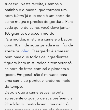
sucesso. Nesta receita, usamos o 
patinho e o bacon, que formam um 
bom 
blend 
já que esse é um corte de 
carne magra e precisa de gordura. Para 
cada quilo de carne, você deve juntar 
100 gramas de bacon moído. 
Para moldar, misture a carne e o bacon 
com: 10 ml de água gelada e um fio de 
azeite ou 
óleo
. O segredo é amassar 
bem para que todos os ingredientes 
fiquem bem misturados e temperar só 
na hora de fritar, com sal e pimenta a 
gosto. Em geral, são 6 minutos para 
uma carne ao ponto, virando no meio 
do tempo. 
Depois que a carne estiver pronta, 
acrescente o queijo de sua preferência 
(cheddar ou prato ficam uma delícia) 
por alguns segundos até ele derreter e 