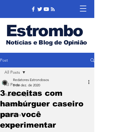
Estrombo
Notícias e Blog de Opinião
Post
All Posts
Redatores Estrondosos
All Posts
8 de dez. de 2020
3 receitas com
Administração
hambúrguer caseiro
Alimentação
para você
Backlinks
experimentar
Auto