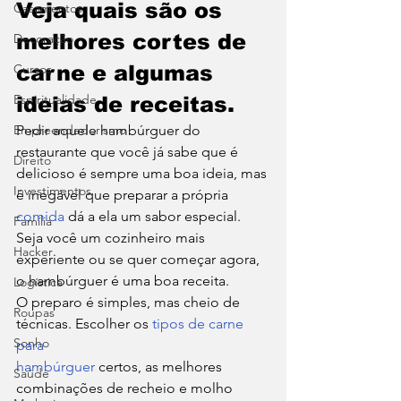
Veja quais são os 
Casamentos
melhores cortes de 
Decoração
Cursos
carne e algumas 
Espiritualidade
ideias de receitas.
Empreendedorismo
Pedir aquele hambúrguer do 
restaurante que você já sabe que é 
Direito
delicioso é sempre uma boa ideia, mas 
Investimentos
é inegável que preparar a própria 
comida
 dá a ela um sabor especial. 
Família
Seja você um cozinheiro mais 
Hacker
experiente ou se quer começar agora, 
o hambúrguer é uma boa receita. 
Logística
O preparo é simples, mas cheio de 
Roupas
técnicas. Escolher os 
tipos de carne 
Sonho
para
hambúrguer 
certos, as melhores 
Saúde
combinações de recheio e molho 