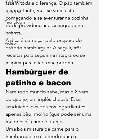
Marketing
fazem toda a diferença. O pão também 
é importante, mas se você está 
Trabalho
começando a se aventurar na cozinha, 
Tecnologia
pode providenciar esse ingrediente 
Turismo
pronto. 
A dica é começar pelo preparo do 
Video
próprio hambúrguer. A seguir, três 
receitas para seguir na íntegra ou se 
inspirar para criar a sua própria. 
Hambúrguer de 
patinho e bacon
Nem todo mundo sabe, mas o X vem 
de queijo, em inglês cheese. Esse 
sanduíche leva poucos ingredientes: 
apenas pão, molho (que pode ser uma 
maionese), carne e queijo. 
Uma boa mistura de carne para o 
hambúrguer é o segredo para o 