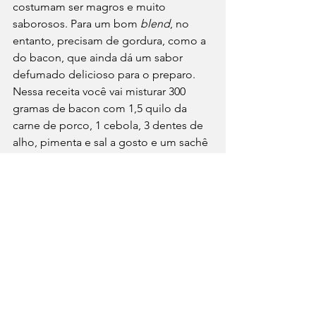
costumam ser magros e muito 
saborosos. Para um bom 
blend
, no 
entanto, precisam de gordura, como a 
do bacon, que ainda dá um sabor 
defumado delicioso para o preparo. 
Nessa receita você vai misturar 300 
gramas de bacon com 1,5 quilo da 
carne de porco, 1 cebola, 3 dentes de 
alho, pimenta e sal a gosto e um sachê 
de creme de cebola. Bata tudo junto 
no processador até formar uma massa 
homogênea, adicionando um 
pouquinho de água para não ficar 
muito dura. 
Em seguida, molde os hambúrgueres 
e frite em fogo alto, lembrando que a 
carne de porco não deve ser 
consumida mal passada, mas também 
cuide para que ela não fique seca. 